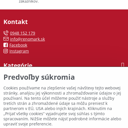
zákazníkov.
Kontakt
0948 152 179
info@renomark.sk
Facebook
Instagram
Kategórie
Predvoľby súkromia
Dokumenty
Cookies používame na zlepšenie vašej návštevy tejto webovej
stránky, analýzu jej výkonnosti a zhromažďovanie údajov o jej
Predajňa Sabinov
používaní. Na tento účel môžeme použiť nástroje a služby
tretích strán a zhromaždené údaje sa môžu preniesť k
Ponúkame široký sortiment skladom ihneď k odberu. Sme tu
partnerom v EÚ, USA alebo iných krajinách. Kliknutím na
pre vás s odborným poradenstvom a kvalitnými produktmi za
„Prijať všetky cookies“ vyjadrujete svoj súhlas s týmto
spracovaním. Nižšie môžete nájsť podrobné informácie alebo
skvelé ceny.
upraviť svoje preferencie.