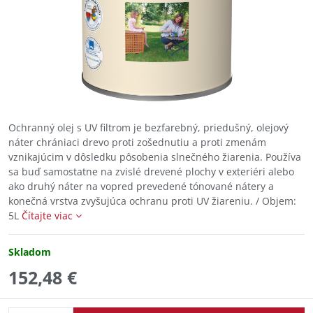
Ochranný olej s UV filtrom je bezfarebný, priedušný, olejový
náter chrániaci drevo proti zošednutiu a proti zmenám
vznikajúcim v dôsledku pôsobenia slnečného žiarenia. Používa
sa buď samostatne na zvislé drevené plochy v exteriéri alebo
ako druhý náter na vopred prevedené tónované nátery a
konečná vrstva zvyšujúca ochranu proti UV žiareniu. / Objem:
5L
Čítajte viac
Skladom
152,48 €