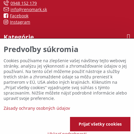
0948 152 179
info@renomark.sk
Facebook
Instagram
Kategórie
Predvoľby súkromia
Dokumenty
Cookies používame na zlepšenie vašej návštevy tejto webovej
stránky, analýzu jej výkonnosti a zhromažďovanie údajov o jej
Predajňa Sabinov
používaní. Na tento účel môžeme použiť nástroje a služby
tretích strán a zhromaždené údaje sa môžu preniesť k
Ponúkame široký sortiment skladom ihneď k odberu. Sme tu
partnerom v EÚ, USA alebo iných krajinách. Kliknutím na
pre vás s odborným poradenstvom a kvalitnými produktmi za
„Prijať všetky cookies“ vyjadrujete svoj súhlas s týmto
spracovaním. Nižšie môžete nájsť podrobné informácie alebo
skvelé ceny.
upraviť svoje preferencie.
Hollého 3, 083 01 Sabinov
Zásady ochrany osobných údajov
©
2026
Copyright
Prijať všetky cookies
Predvoľby súkromia
Zásady ochrany osobných údajov
Ukázať podrobnosti